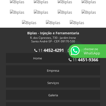
Biplas - Injeção e Ferramentaria
R. dos Ciprestes, 730 - Jardim Irene
Santo André-SP - CEP: 09170-530
chamar no
4452-4291
4452–4291
11
11
WhatsApp
Home
4451-9366
11
Empresa
Serviços
Galeria