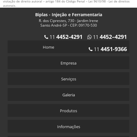
violação de direito autoral – artigo 184 do Código Penal –
Lei 9610/98 - Lei de direitos
autorais
.
Biplas - Injeção e Ferramentaria
R. dos Ciprestes, 730 - Jardim Irene
Santo André-SP - CEP: 09170-530
4452-4291
4452–4291
11
11
Home
4451-9366
11
Empresa
Serviços
Galeria
Produtos
Informações