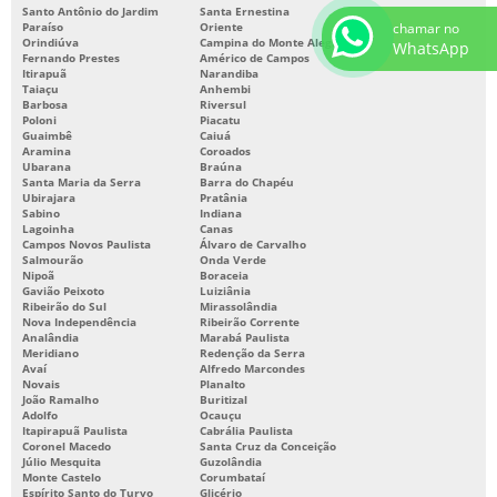
Santo Antônio do Jardim
Santa Ernestina
chamar no
Paraíso
Oriente
Orindiúva
Campina do Monte Alegre
WhatsApp
Fernando Prestes
Américo de Campos
Itirapuã
Narandiba
Taiaçu
Anhembi
Barbosa
Riversul
Poloni
Piacatu
Guaimbê
Caiuá
Aramina
Coroados
Ubarana
Braúna
Santa Maria da Serra
Barra do Chapéu
Ubirajara
Pratânia
Sabino
Indiana
Lagoinha
Canas
Campos Novos Paulista
Álvaro de Carvalho
Salmourão
Onda Verde
Nipoã
Boraceia
Gavião Peixoto
Luiziânia
Ribeirão do Sul
Mirassolândia
Nova Independência
Ribeirão Corrente
Analândia
Marabá Paulista
Meridiano
Redenção da Serra
Avaí
Alfredo Marcondes
Novais
Planalto
João Ramalho
Buritizal
Adolfo
Ocauçu
Itapirapuã Paulista
Cabrália Paulista
Coronel Macedo
Santa Cruz da Conceição
Júlio Mesquita
Guzolândia
Monte Castelo
Corumbataí
Espírito Santo do Turvo
Glicério