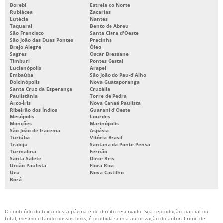
Borebi
Estrela do Norte
Rubiácea
Zacarias
Lutécia
Nantes
Taquaral
Bento de Abreu
São Francisco
Santa Clara d'Oeste
São João das Duas Pontes
Pracinha
Brejo Alegre
Óleo
Sagres
Oscar Bressane
Timburi
Pontes Gestal
Lucianópolis
Arapeí
Embaúba
São João do Pau-d'Alho
Dolcinópolis
Nova Guataporanga
Santa Cruz da Esperança
Cruzália
Paulistânia
Torre de Pedra
Arco-Íris
Nova Canaã Paulista
Ribeirão dos Índios
Guarani d'Oeste
Mesópolis
Lourdes
Monções
Marinópolis
São João de Iracema
Aspásia
Turiúba
Vitória Brasil
Trabiju
Santana da Ponte Pensa
Turmalina
Fernão
Santa Salete
Dirce Reis
União Paulista
Flora Rica
Uru
Nova Castilho
Borá
O conteúdo do texto desta página é de direito reservado. Sua reprodução, parcial ou
total, mesmo citando nossos links, é proibida sem a autorização do autor. Crime de