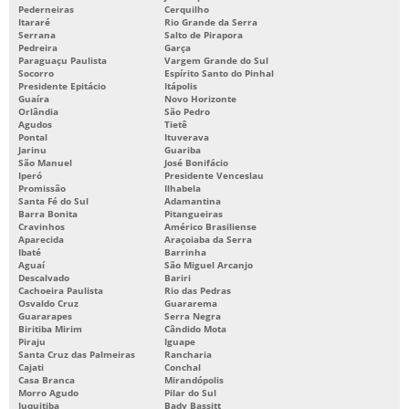
Pederneiras
Cerquilho
Itararé
Rio Grande da Serra
Serrana
Salto de Pirapora
Pedreira
Garça
Paraguaçu Paulista
Vargem Grande do Sul
Socorro
Espírito Santo do Pinhal
Presidente Epitácio
Itápolis
Guaíra
Novo Horizonte
Orlândia
São Pedro
Agudos
Tietê
Pontal
Ituverava
Jarinu
Guariba
São Manuel
José Bonifácio
Iperó
Presidente Venceslau
Promissão
Ilhabela
Santa Fé do Sul
Adamantina
Barra Bonita
Pitangueiras
Cravinhos
Américo Brasiliense
Aparecida
Araçoiaba da Serra
Ibaté
Barrinha
Aguaí
São Miguel Arcanjo
Descalvado
Bariri
Cachoeira Paulista
Rio das Pedras
Osvaldo Cruz
Guararema
Guararapes
Serra Negra
Biritiba Mirim
Cândido Mota
Piraju
Iguape
Santa Cruz das Palmeiras
Rancharia
Cajati
Conchal
Casa Branca
Mirandópolis
Morro Agudo
Pilar do Sul
Juquitiba
Bady Bassitt