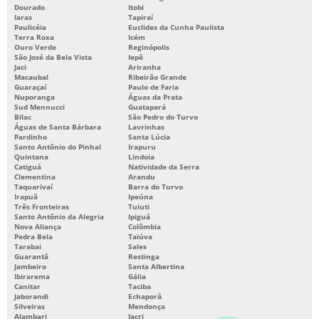
Dourado
Itobi
Iaras
Tapiraí
Paulicéia
Euclides da Cunha Paulista
Terra Roxa
Icém
Ouro Verde
Reginópolis
São José da Bela Vista
Iepê
Jaci
Ariranha
Macaubal
Ribeirão Grande
Guaraçaí
Paulo de Faria
Nuporanga
Águas da Prata
Sud Mennucci
Guatapará
Bilac
São Pedro do Turvo
Águas de Santa Bárbara
Lavrinhas
Pardinho
Santa Lúcia
Santo Antônio do Pinhal
Irapuru
Quintana
Lindoia
Catiguá
Natividade da Serra
Clementina
Arandu
Taquarivaí
Barra do Turvo
Irapuã
Ipeúna
Três Fronteiras
Tuiuti
Santo Antônio da Alegria
Ipiguá
Nova Aliança
Colômbia
Pedra Bela
Taiúva
Tarabai
Sales
Guarantã
Restinga
Jambeiro
Santa Albertina
Ibirarema
Gália
Canitar
Taciba
Jaborandi
Echaporã
Silveiras
Mendonça
Alambari
Iacri