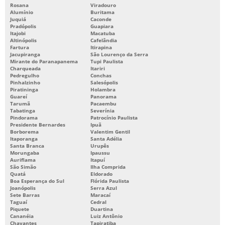
Rosana
Viradouro
Alumínio
Buritama
Juquiá
Caconde
Pradópolis
Guapiara
Itajobi
Macatuba
Altinópolis
Cafelândia
Fartura
Itirapina
Jacupiranga
São Lourenço da Serra
Mirante do Paranapanema
Tupi Paulista
Charqueada
Itariri
Pedregulho
Conchas
Pinhalzinho
Salesópolis
Piratininga
Holambra
Guareí
Panorama
Tarumã
Pacaembu
Tabatinga
Severínia
Pindorama
Patrocínio Paulista
Presidente Bernardes
Ipuã
Borborema
Valentim Gentil
Itaporanga
Santa Adélia
Santa Branca
Urupês
Morungaba
Ipaussu
Auriflama
Itapuí
São Simão
Ilha Comprida
Quatá
Eldorado
Boa Esperança do Sul
Flórida Paulista
Joanópolis
Serra Azul
Sete Barras
Maracaí
Taguaí
Cedral
Piquete
Duartina
Cananéia
Luiz Antônio
Chavantes
Tapiratiba