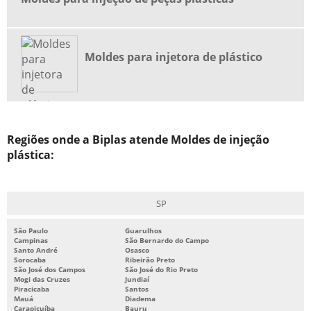
INDÚSTRIA DE INJEÇÃO DE PLÁSTICOS ABC
INDÚSTRIA DE INJEÇÃO DE TERMOPLÁSTICOS
Moldes para injetora de plástico
INDÚSTRIA DE PLÁSTICOS
INDÚSTRIA DE PLÁSTICOS EM SP
INDÚSTRIA DE PLÁSTICOS SANTO ANDRÉ
INDÚSTRIAS DE PLÁSTICOS NO ABC
Regiões onde a Biplas atende Moldes de injeção
INJEÇÃO DE PEÇAS PLÁSTICAS
plástica:
INJEÇÃO DE PLÁSTICO
INJEÇÃO DE TERMOPLÁSTICOS
SP
MANUTENÇÃO DE MOLDES PLÁSTICOS
São Paulo
Guarulhos
MANUTENÇÃO MOLDES
Campinas
São Bernardo do Campo
Santo André
Osasco
Sorocaba
Ribeirão Preto
MATRIZES E MOLDES PARA INJEÇÃO DE PLÁSTICOS
São José dos Campos
São José do Rio Preto
Mogi das Cruzes
Jundiaí
MOLDAGEM POR INJEÇÃO DE TERMOPLÁSTICOS
Piracicaba
Santos
Mauá
Diadema
MOLDE PARA INJEÇÃO DE PLÁSTICO
Carapicuíba
Bauru