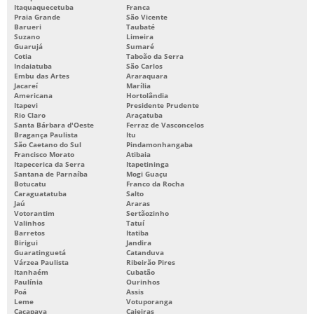
Itaquaquecetuba
Franca
MOLDES DE INJEÇÃO
Praia Grande
São Vicente
Barueri
Taubaté
Suzano
Limeira
MOLDES DE INJEÇÃO PLÁSTICA
Guarujá
Sumaré
Cotia
Taboão da Serra
MOLDES DE INJEÇÃO TERMOPLÁSTICOS
Indaiatuba
São Carlos
Embu das Artes
Araraquara
MOLDES PARA INJEÇÃO DE PEÇAS PLÁSTICAS
Jacareí
Marília
Americana
Hortolândia
Itapevi
Presidente Prudente
MOLDES PARA INJETORA DE PLÁSTICO
Rio Claro
Araçatuba
Santa Bárbara d'Oeste
Ferraz de Vasconcelos
ONDE COMPRAR BOMBA PARA BANHEIRO QUÍMICO
Bragança Paulista
Itu
São Caetano do Sul
Pindamonhangaba
ORÇAMENTO MOLDES
Francisco Morato
Atibaia
Itapecerica da Serra
Itapetininga
PEÇAS INJETADAS EM PLÁSTICO
Santana de Parnaíba
Mogi Guaçu
Botucatu
Franco da Rocha
Caraguatatuba
Salto
PEÇAS PARA BANHEIRO QUÍMICO
Jaú
Araras
Votorantim
Sertãozinho
PEÇAS PLÁSTICAS INJETADAS
Valinhos
Tatuí
Barretos
Itatiba
PROJETO DE MOLDES PARA INJEÇÃO DE PLÁSTICOS
Birigui
Jandira
Guaratinguetá
Catanduva
Várzea Paulista
Ribeirão Pires
SERVIÇO DE INJEÇÃO DE PEÇAS PLÁSTICAS
Itanhaém
Cubatão
Paulínia
Ourinhos
SERVIÇO DE INJEÇÃO DE TERMOPLÁSTICOS
Poá
Assis
Leme
Votuporanga
SERVIÇOS DE FERRAMENTÁRIA
Caçapava
Caieiras