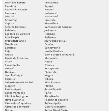
Monteiro Lobato
Pontalinda
Populina
Tejupá
Aparecida d'Oeste
Rifaina
Iporanga
Indiaporã
Motuca
Paranapuã
Anhumas
Lupércio
Itapura
Macedônia
Álvares Florence
Santópolis do Aguapeí
Balbinos
Jeriquara
São José do Barreiro
Florínea
Alto Alegre
Rubineia
Presidente Alves
Murutinga do Sul
Mombuca
Caiabu
Sarutaiá
Sandovalina
Itaju
Inúbia Paulista
Areias
Bom Sucesso de Itararé
Barão de Antonina
Mariápolis
Altair
Itaoca
Suzanápolis
Quadra
Pongaí
Marapoama
Queiroz
Piquerobi
Gastão Vidigal
Magda
Elisiário
Ribeira
Sebastianópolis do Sul
Mira Estrela
Jumirim
Platina
Emilianópolis
Santo Expedito
Santa Mercedes
Parisi
Cândido Rodrigues
Alvinlândia
Nova Luzitânia
Pedrinhas Paulista
Cássia dos Coqueiros
Pedranópolis
Águas de São Pedro
Gabriel Monteiro
Floreal
Santa Rita d'Oeste