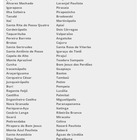
Álvares Machado
Laranjal Paulista
Igarapava
Piracaia
Ilha Solteira
Pirapozinho
Tanabi
Brodowski
Itaí
Martinópolis
Santa Rita do Passa Quatro
Apiaí
Cordeirópolis
Dois Córregos
Taquarituba
Valparaíso
Pereira Barreto
Angatuba
Brotas
Cajuru
Santa Gertrudes
Santa Rosa de Viterbo
Santo Antônio de Posse
Igaraçu do Tietê
Capela do Alto
Pirajuí
Monte Aprazível
Teodoro Sampaio
Cunha
Bom Jesus dos Perdões
Iracemápolis
Guapiaçu
Araçariguama
Bastos
Cerqueira César
Tambaú
Junqueirópolis
Potim
Buri
Pompeia
Regente Feijó
Lucélia
Castilho
Palmital
Engenheiro Coelho
Miguelópolis
Nova Granada
Paranapanema
Pariquera-Açu
Itatinga
Cesário Lange
Ribeirão Branco
Guará
Miracatu
Potirendaba
Colina
Pirapora do Bom Jesus
Nazaré Paulista
Monte Azul Paulista
Itaberá
Santo Anastácio
Águas de Lindóia
Elias Fausto
Paraibuna