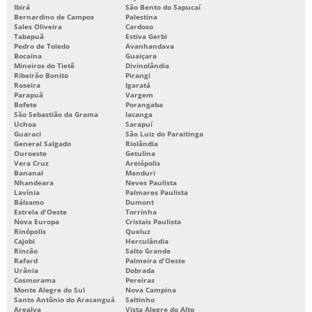
Ibirá
São Bento do Sapucaí
Bernardino de Campos
Palestina
Sales Oliveira
Cardoso
Tabapuã
Estiva Gerbi
Pedro de Toledo
Avanhandava
Bocaina
Guaiçara
Mineiros do Tietê
Divinolândia
Ribeirão Bonito
Pirangi
Roseira
Igaratá
Parapuã
Vargem
Bofete
Porangaba
São Sebastião da Grama
Iacanga
Uchoa
Sarapuí
Guaraci
São Luiz do Paraitinga
General Salgado
Riolândia
Ouroeste
Getulina
Vera Cruz
Areiópolis
Bananal
Manduri
Nhandeara
Neves Paulista
Lavínia
Palmares Paulista
Bálsamo
Dumont
Estrela d'Oeste
Torrinha
Nova Europa
Cristais Paulista
Rinópolis
Queluz
Cajobi
Herculândia
Rincão
Salto Grande
Rafard
Palmeira d'Oeste
Urânia
Dobrada
Cosmorama
Pereiras
Monte Alegre do Sul
Nova Campina
Santo Antônio do Aracanguá
Saltinho
Arealva
Vista Alegre do Alto