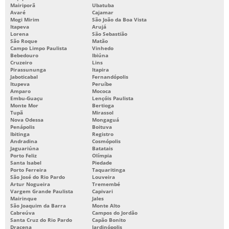
Mairiporã
Ubatuba
TORNEIRA PARA LAVATÓRIO DE BANHEIRO QUÍMICO
Avaré
Cajamar
Mogi Mirim
São João da Boa Vista
Itapeva
Arujá
USINAGEM DE MOLDES PARA INJEÇÃO
Lorena
São Sebastião
São Roque
Matão
Campo Limpo Paulista
Vinhedo
Bebedouro
Ibiúna
Cruzeiro
Lins
Pirassununga
Itapira
Jaboticabal
Fernandópolis
Itupeva
Peruíbe
Amparo
Mococa
Embu-Guaçu
Lençóis Paulista
Monte Mor
Bertioga
Tupã
Mirassol
Nova Odessa
Mongaguá
Penápolis
Boituva
Ibitinga
Registro
Andradina
Cosmópolis
Jaguariúna
Batatais
Porto Feliz
Olímpia
Santa Isabel
Piedade
Porto Ferreira
Taquaritinga
São José do Rio Pardo
Louveira
Artur Nogueira
Tremembé
Vargem Grande Paulista
Capivari
Mairinque
Jales
São Joaquim da Barra
Monte Alto
Cabreúva
Campos do Jordão
Santa Cruz do Rio Pardo
Capão Bonito
Dracena
Jardinópolis