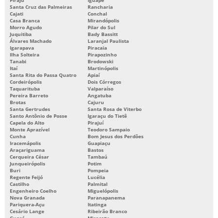
Santa Cruz das Palmeiras
Rancharia
Cajati
Conchal
Casa Branca
Mirandópolis
Morro Agudo
Pilar do Sul
Juquitiba
Bady Bassitt
Álvares Machado
Laranjal Paulista
Igarapava
Piracaia
Ilha Solteira
Pirapozinho
Tanabi
Brodowski
Itaí
Martinópolis
Santa Rita do Passa Quatro
Apiaí
Cordeirópolis
Dois Córregos
Taquarituba
Valparaíso
Pereira Barreto
Angatuba
Brotas
Cajuru
Santa Gertrudes
Santa Rosa de Viterbo
Santo Antônio de Posse
Igaraçu do Tietê
Capela do Alto
Pirajuí
Monte Aprazível
Teodoro Sampaio
Cunha
Bom Jesus dos Perdões
Iracemápolis
Guapiaçu
Araçariguama
Bastos
Cerqueira César
Tambaú
Junqueirópolis
Potim
Buri
Pompeia
Regente Feijó
Lucélia
Castilho
Palmital
Engenheiro Coelho
Miguelópolis
Nova Granada
Paranapanema
Pariquera-Açu
Itatinga
Cesário Lange
Ribeirão Branco
Guará
Miracatu