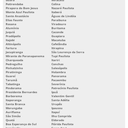
Potirendaba
Colina
Pirapora do Bom Jesus
Nazaré Paulista
Monte Azul Paulista
Itaberá
Santo Anastácio
Águas de Lindóia
Elias Fausto
Paraibuna
Rosana
Viradouro
Alumínio
Buritama
Juquiá
Caconde
Pradópolis
Guapiara
Itajobi
Macatuba
Altinópolis
Cafelândia
Fartura
Itirapina
Jacupiranga
São Lourenço da Serra
Mirante do Paranapanema
Tupi Paulista
Charqueada
Itariri
Pedregulho
Conchas
Pinhalzinho
Salesópolis
Piratininga
Holambra
Guareí
Panorama
Tarumã
Pacaembu
Tabatinga
Severínia
Pindorama
Patrocínio Paulista
Presidente Bernardes
Ipuã
Borborema
Valentim Gentil
Itaporanga
Santa Adélia
Santa Branca
Urupês
Morungaba
Ipaussu
Auriflama
Itapuí
São Simão
Ilha Comprida
Quatá
Eldorado
Boa Esperança do Sul
Flórida Paulista
Joanópolis
Serra Azul