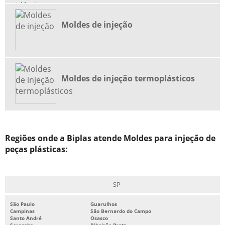
FERRAMENTARIA MOLDES DE INJEÇÃO
Moldes de injeção
FORNECEDOR DE BOMBA PARA BANHEIRO QUÍMICO
INDÚSTRIA DE INJEÇÃO DE PEÇAS PLÁSTICAS
INDÚSTRIA DE INJEÇÃO DE PLÁSTICOS
Moldes de injeção termoplásticos
INDÚSTRIA DE INJEÇÃO DE PLÁSTICOS ABC
INDÚSTRIA DE INJEÇÃO DE TERMOPLÁSTICOS
INDÚSTRIA DE PLÁSTICOS
INDÚSTRIA DE PLÁSTICOS EM SP
Regiões onde a Biplas atende Moldes para injeção de
INDÚSTRIA DE PLÁSTICOS SANTO ANDRÉ
peças plásticas:
INDÚSTRIAS DE PLÁSTICOS NO ABC
INJEÇÃO DE PEÇAS PLÁSTICAS
SP
INJEÇÃO DE PLÁSTICO
São Paulo
Guarulhos
INJEÇÃO DE TERMOPLÁSTICOS
Campinas
São Bernardo do Campo
Santo André
Osasco
MANUTENÇÃO DE MOLDES PLÁSTICOS
Sorocaba
Ribeirão Preto