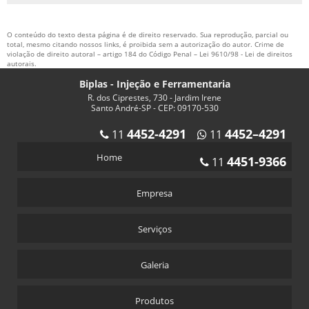
O conteúdo do texto desta página é de direito reservado. Sua reprodução, parcial ou
total, mesmo citando nossos links, é proibida sem a autorização do autor. Crime de
violação de direito autoral – artigo 184 do Código Penal –
Lei 9610/98 - Lei de direitos
autorais
.
Biplas - Injeção e Ferramentaria
R. dos Ciprestes, 730 - Jardim Irene
Santo André-SP - CEP: 09170-530
4452-4291
4452–4291
11
11
Home
4451-9366
11
Empresa
Serviços
Galeria
Produtos