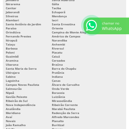
Ibirarema
Gália
Canitar
Taciba
Jaborandi
Echaporã
Silveiras
Mendonça
Alambari
Iacri
chamar no
Santo Antônio do Jardim
Santa Ernestina
WhatsApp
Paraíso
Oriente
Orindiúva
Campina do Monte Alegre
Fernando Prestes
Américo de Campos
Itirapuã
Narandiba
Taiaçu
Anhembi
Barbosa
Riversul
Poloni
Piacatu
Guaimbê
Caiuá
Aramina
Coroados
Ubarana
Braúna
Santa Maria da Serra
Barra do Chapéu
Ubirajara
Pratânia
Sabino
Indiana
Lagoinha
Canas
Campos Novos Paulista
Álvaro de Carvalho
Salmourão
Onda Verde
Nipoã
Boraceia
Gavião Peixoto
Luiziânia
Ribeirão do Sul
Mirassolândia
Nova Independência
Ribeirão Corrente
Analândia
Marabá Paulista
Meridiano
Redenção da Serra
Avaí
Alfredo Marcondes
Novais
Planalto
João Ramalho
Buritizal
Adolfo
Ocauçu