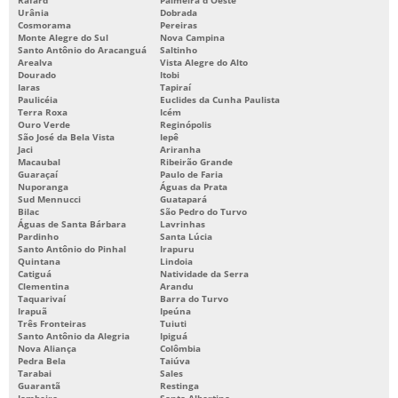
Urânia
Dobrada
Cosmorama
Pereiras
Monte Alegre do Sul
Nova Campina
Santo Antônio do Aracanguá
Saltinho
Arealva
Vista Alegre do Alto
Dourado
Itobi
Iaras
Tapiraí
Paulicéia
Euclides da Cunha Paulista
Terra Roxa
Icém
Ouro Verde
Reginópolis
São José da Bela Vista
Iepê
Jaci
Ariranha
Macaubal
Ribeirão Grande
Guaraçaí
Paulo de Faria
Nuporanga
Águas da Prata
Sud Mennucci
Guatapará
Bilac
São Pedro do Turvo
Águas de Santa Bárbara
Lavrinhas
Pardinho
Santa Lúcia
Santo Antônio do Pinhal
Irapuru
Quintana
Lindoia
Catiguá
Natividade da Serra
Clementina
Arandu
Taquarivaí
Barra do Turvo
Irapuã
Ipeúna
Três Fronteiras
Tuiuti
Santo Antônio da Alegria
Ipiguá
Nova Aliança
Colômbia
Pedra Bela
Taiúva
Tarabai
Sales
Guarantã
Restinga
Jambeiro
Santa Albertina