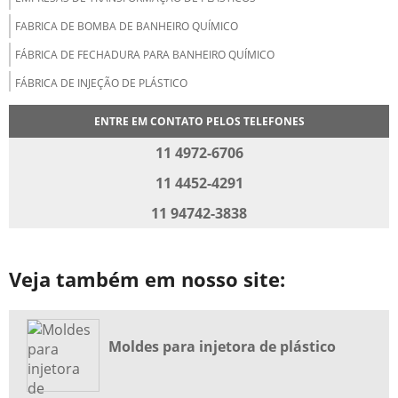
FABRICA DE BOMBA DE BANHEIRO QUÍMICO
FÁBRICA DE FECHADURA PARA BANHEIRO QUÍMICO
FÁBRICA DE INJEÇÃO DE PLÁSTICO
FÁBRICA DE INJETORA DE PLÁSTICO
ENTRE EM CONTATO PELOS TELEFONES
FÁBRICA DE MOLDES PLÁSTICOS
11 4972-6706
FÁBRICA DE PEÇAS PLÁSTICAS
11 4452-4291
FÁBRICA DE PRODUTOS PLÁSTICOS
11 94742-3838
FÁBRICA MOLDES PLÁSTICOS
FABRICAÇÃO DE MOLDES PARA INJEÇÃO DE PLÁSTICOS
Veja também em nosso site:
FABRICAÇÃO DE PEÇAS PLÁSTICAS
FERRAMENTARIA DE MOLDE PLÁSTICO
FERRAMENTARIA DE MOLDES PLÁSTICOS
Moldes para injetora de plástico
FERRAMENTARIA DE MOLDES PLÁSTICOS EM SP
FERRAMENTARIA E INJEÇÃO DE PLÁSTICO