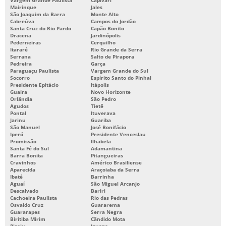
Mairinque
Jales
São Joaquim da Barra
Monte Alto
Cabreúva
Campos do Jordão
Santa Cruz do Rio Pardo
Capão Bonito
Dracena
Jardinópolis
Pederneiras
Cerquilho
Itararé
Rio Grande da Serra
Serrana
Salto de Pirapora
Pedreira
Garça
Paraguaçu Paulista
Vargem Grande do Sul
Socorro
Espírito Santo do Pinhal
Presidente Epitácio
Itápolis
Guaíra
Novo Horizonte
Orlândia
São Pedro
Agudos
Tietê
Pontal
Ituverava
Jarinu
Guariba
São Manuel
José Bonifácio
Iperó
Presidente Venceslau
Promissão
Ilhabela
Santa Fé do Sul
Adamantina
Barra Bonita
Pitangueiras
Cravinhos
Américo Brasiliense
Aparecida
Araçoiaba da Serra
Ibaté
Barrinha
Aguaí
São Miguel Arcanjo
Descalvado
Bariri
Cachoeira Paulista
Rio das Pedras
Osvaldo Cruz
Guararema
Guararapes
Serra Negra
Biritiba Mirim
Cândido Mota
Piraju
Iguape