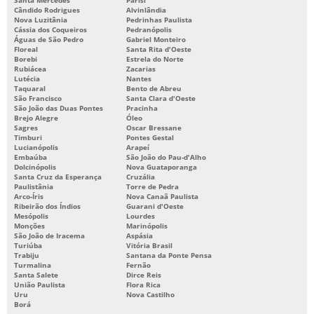
Cândido Rodrigues
Alvinlândia
Nova Luzitânia
Pedrinhas Paulista
Cássia dos Coqueiros
Pedranópolis
Águas de São Pedro
Gabriel Monteiro
Floreal
Santa Rita d'Oeste
Borebi
Estrela do Norte
Rubiácea
Zacarias
Lutécia
Nantes
Taquaral
Bento de Abreu
São Francisco
Santa Clara d'Oeste
São João das Duas Pontes
Pracinha
Brejo Alegre
Óleo
Sagres
Oscar Bressane
Timburi
Pontes Gestal
Lucianópolis
Arapeí
Embaúba
São João do Pau-d'Alho
Dolcinópolis
Nova Guataporanga
Santa Cruz da Esperança
Cruzália
Paulistânia
Torre de Pedra
Arco-Íris
Nova Canaã Paulista
Ribeirão dos Índios
Guarani d'Oeste
Mesópolis
Lourdes
Monções
Marinópolis
São João de Iracema
Aspásia
Turiúba
Vitória Brasil
Trabiju
Santana da Ponte Pensa
Turmalina
Fernão
Santa Salete
Dirce Reis
União Paulista
Flora Rica
Uru
Nova Castilho
Borá