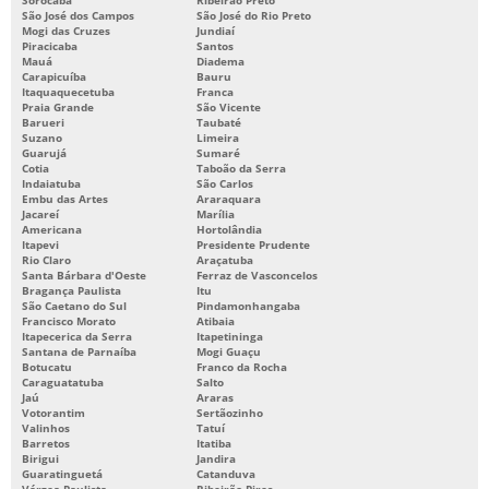
São José dos Campos
São José do Rio Preto
MANUTENÇÃO MOLDES
Mogi das Cruzes
Jundiaí
Piracicaba
Santos
Mauá
Diadema
MATRIZES E MOLDES PARA INJEÇÃO DE PLÁSTICOS
Carapicuíba
Bauru
Itaquaquecetuba
Franca
MOLDAGEM POR INJEÇÃO DE TERMOPLÁSTICOS
Praia Grande
São Vicente
Barueri
Taubaté
MOLDE PARA INJEÇÃO DE PLÁSTICO
Suzano
Limeira
Guarujá
Sumaré
Cotia
Taboão da Serra
MOLDES DE INJEÇÃO
Indaiatuba
São Carlos
Embu das Artes
Araraquara
MOLDES DE INJEÇÃO PLÁSTICA
Jacareí
Marília
Americana
Hortolândia
MOLDES DE INJEÇÃO TERMOPLÁSTICOS
Itapevi
Presidente Prudente
Rio Claro
Araçatuba
MOLDES PARA INJEÇÃO DE PEÇAS PLÁSTICAS
Santa Bárbara d'Oeste
Ferraz de Vasconcelos
Bragança Paulista
Itu
São Caetano do Sul
Pindamonhangaba
MOLDES PARA INJETORA DE PLÁSTICO
Francisco Morato
Atibaia
Itapecerica da Serra
Itapetininga
ONDE COMPRAR BOMBA PARA BANHEIRO QUÍMICO
Santana de Parnaíba
Mogi Guaçu
Botucatu
Franco da Rocha
ORÇAMENTO MOLDES
Caraguatatuba
Salto
Jaú
Araras
Votorantim
Sertãozinho
PEÇAS INJETADAS EM PLÁSTICO
Valinhos
Tatuí
Barretos
Itatiba
PEÇAS PARA BANHEIRO QUÍMICO
Birigui
Jandira
Guaratinguetá
Catanduva
PEÇAS PLÁSTICAS INJETADAS
Várzea Paulista
Ribeirão Pires