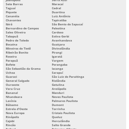
Sete Barras
Maracaí
Taguaí
Cedral
Piquete
Duartina
Cananéia
Luiz Antônio
Chavantes
Tapiratiba
Ibirá
São Bento do Sapucaí
Bernardino de Campos
Palestina
Sales Oliveira
Cardoso
Tabapuã
Estiva Gerbi
Pedro de Toledo
Avanhandava
Bocaina
Guaiçara
Mineiros do Tietê
Divinolândia
Ribeirão Bonito
Pirangi
Roseira
Igaratá
Parapuã
Vargem
Bofete
Porangaba
São Sebastião da Grama
Iacanga
Uchoa
Sarapuí
Guaraci
São Luiz do Paraitinga
General Salgado
Riolândia
Ouroeste
Getulina
Vera Cruz
Areiópolis
Bananal
Manduri
Nhandeara
Neves Paulista
Lavínia
Palmares Paulista
Bálsamo
Dumont
Estrela d'Oeste
Torrinha
Nova Europa
Cristais Paulista
Rinópolis
Queluz
Cajobi
Herculândia
Rincão
Salto Grande
Rafard
Palmeira d'Oeste