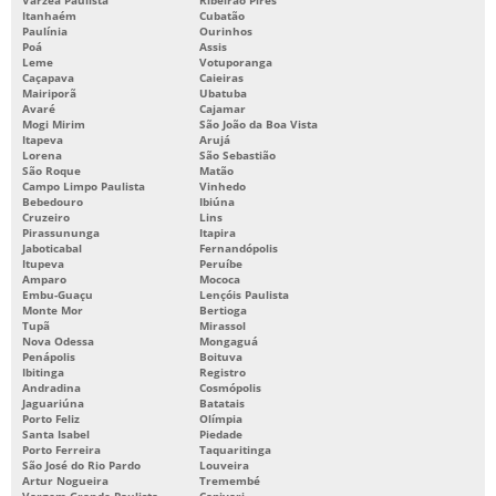
Itanhaém
Cubatão
PROJETO DE MOLDES PARA INJEÇÃO DE PLÁSTICOS
Paulínia
Ourinhos
Poá
Assis
Leme
Votuporanga
SERVIÇO DE INJEÇÃO DE PEÇAS PLÁSTICAS
Caçapava
Caieiras
Mairiporã
Ubatuba
SERVIÇO DE INJEÇÃO DE TERMOPLÁSTICOS
Avaré
Cajamar
Mogi Mirim
São João da Boa Vista
SERVIÇOS DE FERRAMENTÁRIA
Itapeva
Arujá
Lorena
São Sebastião
São Roque
Matão
TORNEIRA PARA LAVATÓRIO DE BANHEIRO QUÍMICO
Campo Limpo Paulista
Vinhedo
Bebedouro
Ibiúna
USINAGEM DE MOLDES PARA INJEÇÃO
Cruzeiro
Lins
Pirassununga
Itapira
Jaboticabal
Fernandópolis
Itupeva
Peruíbe
Amparo
Mococa
Embu-Guaçu
Lençóis Paulista
Monte Mor
Bertioga
Tupã
Mirassol
Nova Odessa
Mongaguá
Penápolis
Boituva
Ibitinga
Registro
Andradina
Cosmópolis
Jaguariúna
Batatais
Porto Feliz
Olímpia
Santa Isabel
Piedade
Porto Ferreira
Taquaritinga
São José do Rio Pardo
Louveira
Artur Nogueira
Tremembé
Vargem Grande Paulista
Capivari