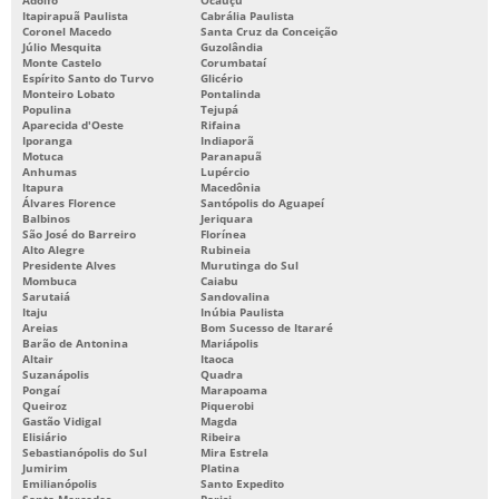
Itapirapuã Paulista
Cabrália Paulista
Coronel Macedo
Santa Cruz da Conceição
Júlio Mesquita
Guzolândia
Monte Castelo
Corumbataí
Espírito Santo do Turvo
Glicério
Monteiro Lobato
Pontalinda
Populina
Tejupá
Aparecida d'Oeste
Rifaina
Iporanga
Indiaporã
Motuca
Paranapuã
Anhumas
Lupércio
Itapura
Macedônia
Álvares Florence
Santópolis do Aguapeí
Balbinos
Jeriquara
São José do Barreiro
Florínea
Alto Alegre
Rubineia
Presidente Alves
Murutinga do Sul
Mombuca
Caiabu
Sarutaiá
Sandovalina
Itaju
Inúbia Paulista
Areias
Bom Sucesso de Itararé
Barão de Antonina
Mariápolis
Altair
Itaoca
Suzanápolis
Quadra
Pongaí
Marapoama
Queiroz
Piquerobi
Gastão Vidigal
Magda
Elisiário
Ribeira
Sebastianópolis do Sul
Mira Estrela
Jumirim
Platina
Emilianópolis
Santo Expedito
Santa Mercedes
Parisi