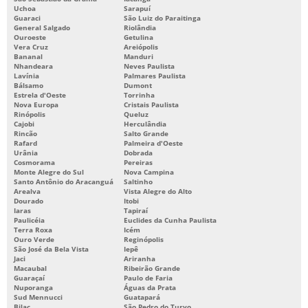
Uchoa
Sarapuí
Guaraci
São Luiz do Paraitinga
General Salgado
Riolândia
Ouroeste
Getulina
Vera Cruz
Areiópolis
Bananal
Manduri
Nhandeara
Neves Paulista
Lavínia
Palmares Paulista
Bálsamo
Dumont
Estrela d'Oeste
Torrinha
Nova Europa
Cristais Paulista
Rinópolis
Queluz
Cajobi
Herculândia
Rincão
Salto Grande
Rafard
Palmeira d'Oeste
Urânia
Dobrada
Cosmorama
Pereiras
Monte Alegre do Sul
Nova Campina
Santo Antônio do Aracanguá
Saltinho
Arealva
Vista Alegre do Alto
Dourado
Itobi
Iaras
Tapiraí
Paulicéia
Euclides da Cunha Paulista
Terra Roxa
Icém
Ouro Verde
Reginópolis
São José da Bela Vista
Iepê
Jaci
Ariranha
Macaubal
Ribeirão Grande
Guaraçaí
Paulo de Faria
Nuporanga
Águas da Prata
Sud Mennucci
Guatapará
Bilac
São Pedro do Turvo