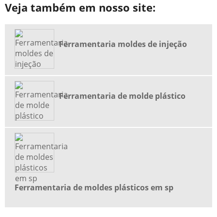
Veja também em nosso site:
FABRICAÇÃO DE PEÇAS PLÁSTICAS
FERRAMENTARIA DE MOLDE PLÁSTICO
FERRAMENTARIA DE MOLDES PLÁSTICOS
Ferramentaria moldes de injeção
FERRAMENTARIA DE MOLDES PLÁSTICOS EM SP
FERRAMENTARIA E INJEÇÃO DE PLÁSTICO
FERRAMENTARIA MOLDES DE INJEÇÃO
Ferramentaria de molde plástico
FORNECEDOR DE BOMBA PARA BANHEIRO QUÍMICO
INDÚSTRIA DE INJEÇÃO DE PEÇAS PLÁSTICAS
INDÚSTRIA DE INJEÇÃO DE PLÁSTICOS
INDÚSTRIA DE INJEÇÃO DE PLÁSTICOS ABC
INDÚSTRIA DE INJEÇÃO DE TERMOPLÁSTICOS
INDÚSTRIA DE PLÁSTICOS
Ferramentaria de moldes plásticos em sp
INDÚSTRIA DE PLÁSTICOS EM SP
INDÚSTRIA DE PLÁSTICOS SANTO ANDRÉ