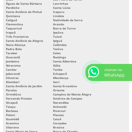
Águas de Santa Bárbara
Lavrinhas
Pardinho
Santa Lúcia
Santo Antônio do Pinhal
Irapuru
Quintana
Lindoia
Catiguá
Natividade da Serra
Clementina
Arandu
Taquarivaí
Barra do Turvo
Irapuã
Ipeúna
Três Fronteiras
Tuiuti
Santo Antônio da Alegria
Ipiguá
Nova Aliança
Colômbia
Pedra Bela
Taiúva
Tarabai
Sales
Guarantã
Restinga
Jambeiro
Santa Albertina
Ibirarema
Gália
chamar no
Canitar
Taciba
Jaborandi
Echaporã
WhatsApp
Silveiras
Mendonça
Alambari
Iacri
Santo Antônio do Jardim
Santa Ernestina
Paraíso
Oriente
Orindiúva
Campina do Monte Alegre
Fernando Prestes
Américo de Campos
Itirapuã
Narandiba
Taiaçu
Anhembi
Barbosa
Riversul
Poloni
Piacatu
Guaimbê
Caiuá
Aramina
Coroados
Ubarana
Braúna
Santa Maria da Serra
Barra do Chapéu