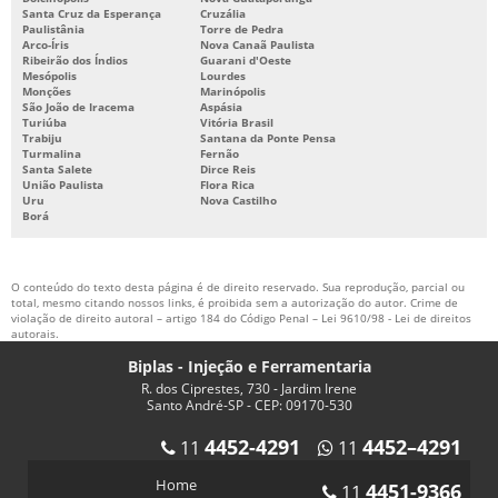
Santa Cruz da Esperança
Cruzália
Paulistânia
Torre de Pedra
Arco-Íris
Nova Canaã Paulista
Ribeirão dos Índios
Guarani d'Oeste
Mesópolis
Lourdes
Monções
Marinópolis
São João de Iracema
Aspásia
Turiúba
Vitória Brasil
Trabiju
Santana da Ponte Pensa
Turmalina
Fernão
Santa Salete
Dirce Reis
União Paulista
Flora Rica
Uru
Nova Castilho
Borá
O conteúdo do texto desta página é de direito reservado. Sua reprodução, parcial ou
total, mesmo citando nossos links, é proibida sem a autorização do autor. Crime de
violação de direito autoral – artigo 184 do Código Penal –
Lei 9610/98 - Lei de direitos
autorais
.
Biplas - Injeção e Ferramentaria
R. dos Ciprestes, 730 - Jardim Irene
Santo André-SP - CEP: 09170-530
4452-4291
4452–4291
11
11
Home
4451-9366
11