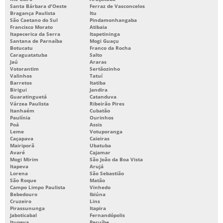
Santa Bárbara d'Oeste
Ferraz de Vasconcelos
ONDE COMPRAR BOMBA PARA BANHEIRO QUÍMICO
Bragança Paulista
Itu
São Caetano do Sul
Pindamonhangaba
ORÇAMENTO MOLDES
Francisco Morato
Atibaia
Itapecerica da Serra
Itapetininga
PEÇAS INJETADAS EM PLÁSTICO
Santana de Parnaíba
Mogi Guaçu
Botucatu
Franco da Rocha
Caraguatatuba
Salto
PEÇAS PARA BANHEIRO QUÍMICO
Jaú
Araras
Votorantim
Sertãozinho
PEÇAS PLÁSTICAS INJETADAS
Valinhos
Tatuí
Barretos
Itatiba
PROJETO DE MOLDES PARA INJEÇÃO DE PLÁSTICOS
Birigui
Jandira
Guaratinguetá
Catanduva
Várzea Paulista
Ribeirão Pires
SERVIÇO DE INJEÇÃO DE PEÇAS PLÁSTICAS
Itanhaém
Cubatão
Paulínia
Ourinhos
SERVIÇO DE INJEÇÃO DE TERMOPLÁSTICOS
Poá
Assis
Leme
Votuporanga
SERVIÇOS DE FERRAMENTÁRIA
Caçapava
Caieiras
Mairiporã
Ubatuba
TORNEIRA PARA LAVATÓRIO DE BANHEIRO QUÍMICO
Avaré
Cajamar
Mogi Mirim
São João da Boa Vista
Itapeva
Arujá
USINAGEM DE MOLDES PARA INJEÇÃO
Lorena
São Sebastião
São Roque
Matão
Campo Limpo Paulista
Vinhedo
Bebedouro
Ibiúna
Cruzeiro
Lins
Pirassununga
Itapira
Jaboticabal
Fernandópolis
Itupeva
Peruíbe