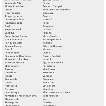
Capela do Alto
Pirajuí
Monte Aprazível
Teodoro Sampaio
Cunha
Bom Jesus dos Perdões
Iracemápolis
Guapiaçu
Araçariguama
Bastos
Cerqueira César
Tambaú
Junqueirópolis
Potim
Buri
Pompeia
Regente Feijó
Lucélia
Castilho
Palmital
Engenheiro Coelho
Miguelópolis
Nova Granada
Paranapanema
Pariquera-Açu
Itatinga
Cesário Lange
Ribeirão Branco
Guará
Miracatu
Potirendaba
Colina
Pirapora do Bom Jesus
Nazaré Paulista
Monte Azul Paulista
Itaberá
Santo Anastácio
Águas de Lindóia
Elias Fausto
Paraibuna
Rosana
Viradouro
Alumínio
Buritama
Juquiá
Caconde
Pradópolis
Guapiara
Itajobi
Macatuba
Altinópolis
Cafelândia
Fartura
Itirapina
Jacupiranga
São Lourenço da Serra
Mirante do Paranapanema
Tupi Paulista
Charqueada
Itariri
Pedregulho
Conchas
Pinhalzinho
Salesópolis