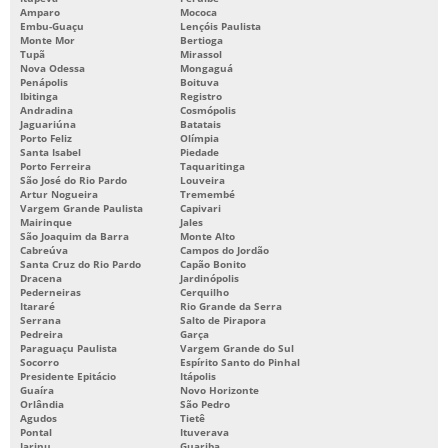
Amparo
Mococa
Embu-Guaçu
Lençóis Paulista
Monte Mor
Bertioga
Tupã
Mirassol
Nova Odessa
Mongaguá
Penápolis
Boituva
Ibitinga
Registro
Andradina
Cosmópolis
Jaguariúna
Batatais
Porto Feliz
Olímpia
Santa Isabel
Piedade
Porto Ferreira
Taquaritinga
São José do Rio Pardo
Louveira
Artur Nogueira
Tremembé
Vargem Grande Paulista
Capivari
Mairinque
Jales
São Joaquim da Barra
Monte Alto
Cabreúva
Campos do Jordão
Santa Cruz do Rio Pardo
Capão Bonito
Dracena
Jardinópolis
Pederneiras
Cerquilho
Itararé
Rio Grande da Serra
Serrana
Salto de Pirapora
Pedreira
Garça
Paraguaçu Paulista
Vargem Grande do Sul
Socorro
Espírito Santo do Pinhal
Presidente Epitácio
Itápolis
Guaíra
Novo Horizonte
Orlândia
São Pedro
Agudos
Tietê
Pontal
Ituverava
Jarinu
Guariba