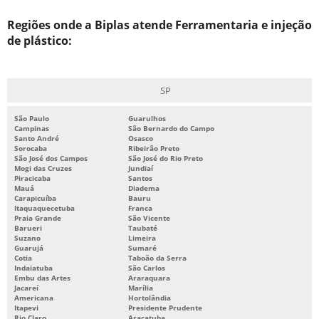
INDÚSTRIAS DE PLÁSTICOS NO ABC
Regiões onde a Biplas atende Ferramentaria e injeção
INJEÇÃO DE PEÇAS PLÁSTICAS
de plástico:
INJEÇÃO DE PLÁSTICO
INJEÇÃO DE TERMOPLÁSTICOS
SP
MANUTENÇÃO DE MOLDES PLÁSTICOS
São Paulo
Guarulhos
MANUTENÇÃO MOLDES
Campinas
São Bernardo do Campo
Santo André
Osasco
Sorocaba
Ribeirão Preto
MATRIZES E MOLDES PARA INJEÇÃO DE PLÁSTICOS
São José dos Campos
São José do Rio Preto
Mogi das Cruzes
Jundiaí
MOLDAGEM POR INJEÇÃO DE TERMOPLÁSTICOS
Piracicaba
Santos
Mauá
Diadema
MOLDE PARA INJEÇÃO DE PLÁSTICO
Carapicuíba
Bauru
Itaquaquecetuba
Franca
MOLDES DE INJEÇÃO
Praia Grande
São Vicente
Barueri
Taubaté
Suzano
Limeira
MOLDES DE INJEÇÃO PLÁSTICA
Guarujá
Sumaré
Cotia
Taboão da Serra
MOLDES DE INJEÇÃO TERMOPLÁSTICOS
Indaiatuba
São Carlos
Embu das Artes
Araraquara
MOLDES PARA INJEÇÃO DE PEÇAS PLÁSTICAS
Jacareí
Marília
Americana
Hortolândia
Itapevi
Presidente Prudente
MOLDES PARA INJETORA DE PLÁSTICO
Rio Claro
Araçatuba