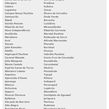
Ubirajara
Pratânia
Sabino
Indiana
Lagoinha
Canas
Campos Novos Paulista
Álvaro de Carvalho
Salmourão
Onda Verde
Nipoã
Boraceia
Gavião Peixoto
Luiziânia
Ribeirão do Sul
Mirassolândia
Nova Independência
Ribeirão Corrente
Analândia
Marabá Paulista
Meridiano
Redenção da Serra
Avaí
Alfredo Marcondes
Novais
Planalto
João Ramalho
Buritizal
Adolfo
Ocauçu
Itapirapuã Paulista
Cabrália Paulista
Coronel Macedo
Santa Cruz da Conceição
Júlio Mesquita
Guzolândia
Monte Castelo
Corumbataí
Espírito Santo do Turvo
Glicério
Monteiro Lobato
Pontalinda
Populina
Tejupá
Aparecida d'Oeste
Rifaina
Iporanga
Indiaporã
Motuca
Paranapuã
Anhumas
Lupércio
Itapura
Macedônia
Álvares Florence
Santópolis do Aguapeí
Balbinos
Jeriquara
São José do Barreiro
Florínea
Alto Alegre
Rubineia
Presidente Alves
Murutinga do Sul