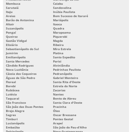
Mombuca
Caiabu
Sarutaiá
Sandovalina
Itaju
Inúbia Paulista
Areias
Bom Sucesso de Itararé
Barão de Antonina
Mariápolis
Altair
Itaoca
Suzanápolis
Quadra
Pongaí
Marapoama
Queiroz
Piquerobi
Gastão Vidigal
Magda
Elisiário
Ribeira
Sebastianópolis do Sul
Mira Estrela
Jumirim
Platina
Emilianópolis
Santo Expedito
Santa Mercedes
Parisi
Cândido Rodrigues
Alvinlândia
Nova Luzitânia
Pedrinhas Paulista
Cássia dos Coqueiros
Pedranópolis
Águas de São Pedro
Gabriel Monteiro
Floreal
Santa Rita d'Oeste
Borebi
Estrela do Norte
Rubiácea
Zacarias
Lutécia
Nantes
Taquaral
Bento de Abreu
São Francisco
Santa Clara d'Oeste
São João das Duas Pontes
Pracinha
Brejo Alegre
Óleo
Sagres
Oscar Bressane
Timburi
Pontes Gestal
Lucianópolis
Arapeí
Embaúba
São João do Pau-d'Alho
Dolcinópolis
Nova Guataporanga