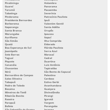
Piratininga
Holambra
Guareí
Panorama
Tarumã
Pacaembu
Tabatinga
Severínia
Pindorama
Patrocínio Paulista
Presidente Bernardes
Ipuã
Borborema
Valentim Gentil
Itaporanga
Santa Adélia
Santa Branca
Urupês
Morungaba
Ipaussu
Auriflama
Itapuí
São Simão
Ilha Comprida
Quatá
Eldorado
Boa Esperança do Sul
Flórida Paulista
Joanópolis
Serra Azul
Sete Barras
Maracaí
Taguaí
Cedral
Piquete
Duartina
Cananéia
Luiz Antônio
Chavantes
Tapiratiba
Ibirá
São Bento do Sapucaí
Bernardino de Campos
Palestina
Sales Oliveira
Cardoso
Tabapuã
Estiva Gerbi
Pedro de Toledo
Avanhandava
Bocaina
Guaiçara
Mineiros do Tietê
Divinolândia
Ribeirão Bonito
Pirangi
Roseira
Igaratá
Parapuã
Vargem
Bofete
Porangaba
São Sebastião da Grama
Iacanga