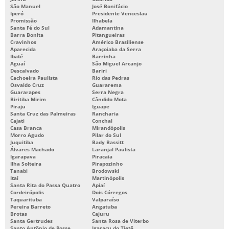
São Manuel
José Bonifácio
Iperó
Presidente Venceslau
Promissão
Ilhabela
Santa Fé do Sul
Adamantina
Barra Bonita
Pitangueiras
Cravinhos
Américo Brasiliense
Aparecida
Araçoiaba da Serra
Ibaté
Barrinha
Aguaí
São Miguel Arcanjo
Descalvado
Bariri
Cachoeira Paulista
Rio das Pedras
Osvaldo Cruz
Guararema
Guararapes
Serra Negra
Biritiba Mirim
Cândido Mota
Piraju
Iguape
Santa Cruz das Palmeiras
Rancharia
Cajati
Conchal
Casa Branca
Mirandópolis
Morro Agudo
Pilar do Sul
Juquitiba
Bady Bassitt
Álvares Machado
Laranjal Paulista
Igarapava
Piracaia
Ilha Solteira
Pirapozinho
Tanabi
Brodowski
Itaí
Martinópolis
Santa Rita do Passa Quatro
Apiaí
Cordeirópolis
Dois Córregos
Taquarituba
Valparaíso
Pereira Barreto
Angatuba
Brotas
Cajuru
Santa Gertrudes
Santa Rosa de Viterbo
Santo Antônio de Posse
Igaraçu do Tietê